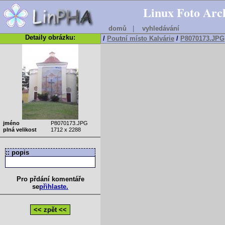
Linux Foto Arc
domů
|
vyhledávání
Detaily obrázku:
/
Poutní místo Kalvárie
/
P8070173.JPG
jméno
P8070173.JPG
plná velikost
1712 x 2288
:: popis
Pro přdání komentáře
se
přihlaste.
<< zpět <<